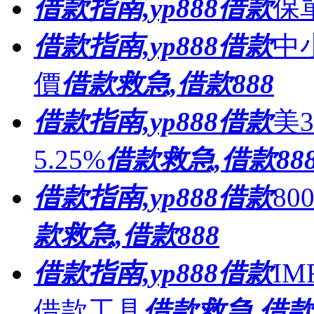
借款指南,yp888借款
保
借款指南,yp888借款
中
價
借款救急,借款888
借款指南,yp888借款
美
5.25%
借款救急,借款88
借款指南,yp888借款
8
款救急,借款888
借款指南,yp888借款
I
借款工具
借款救急,借款8