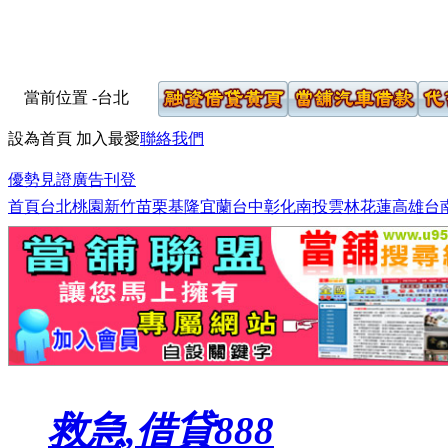
當前位置
-台北
設為首頁
加入最愛
聯絡我們
優勢見證
廣告刊登
首頁
台北
桃園
新竹
苗栗
基隆
宜蘭
台中
彰化
南投
雲林
花蓮
高雄
台
救急,借貸888