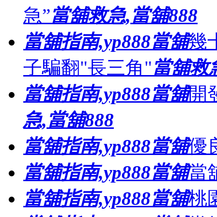
急”
當舖救急,當舖888
當舖指南,yp888當舖
幾
子騙翻"長三角"
當舖救急
當舖指南,yp888當舖
開
急,當舖888
當舖指南,yp888當舖
優
當舖指南,yp888當舖
當
當舖指南,yp888當舖
桃