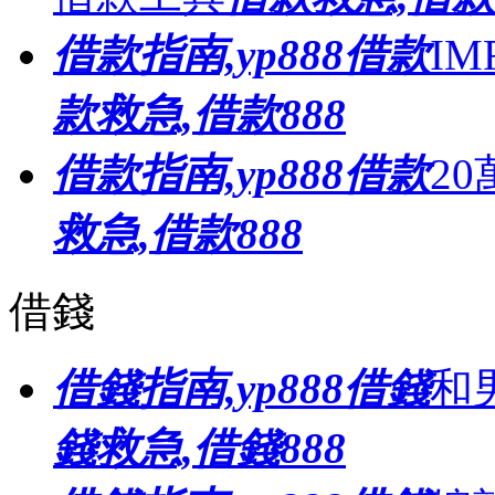
借款指南,yp888借款
I
款救急,借款888
借款指南,yp888借款
2
救急,借款888
借錢
借錢指南,yp888借錢
和
錢救急,借錢888