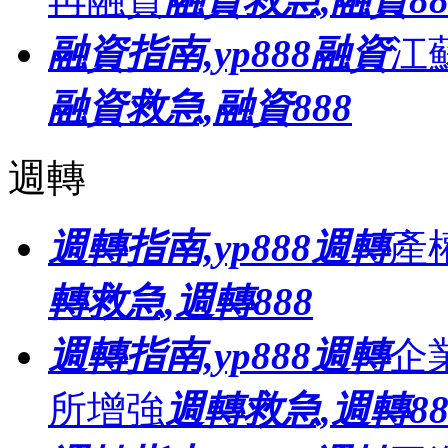
融資指南,yp888融資
江
融資救急,融資888
週轉
週轉指南,yp888週轉
產
轉救急,週轉888
週轉指南,yp888週轉
企
所增強
週轉救急,週轉88