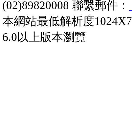
(02)89820008 聯繫郵件：
本網站最低解析度1024X768d
6.0以上版本瀏覽