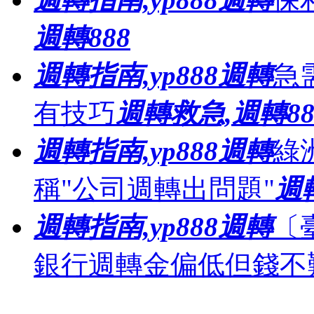
週轉888
週轉指南,yp888週轉
急
有技巧
週轉救急,週轉88
週轉指南,yp888週轉
綠
稱"公司週轉出問題"
週
週轉指南,yp888週轉
〔
銀行週轉金偏低但錢不