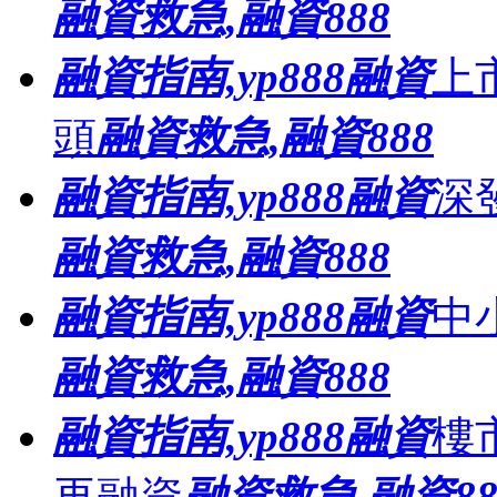
融資救急,融資888
融資指南,yp888融資
上
頭
融資救急,融資888
融資指南,yp888融資
深
融資救急,融資888
融資指南,yp888融資
中
融資救急,融資888
融資指南,yp888融資
樓
再融資
融資救急,融資88