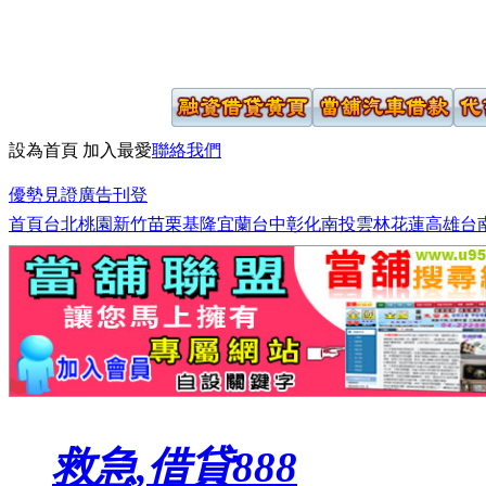
設為首頁
加入最愛
聯絡我們
優勢見證
廣告刊登
首頁
台北
桃園
新竹
苗栗
基隆
宜蘭
台中
彰化
南投
雲林
花蓮
高雄
台
救急,借貸888