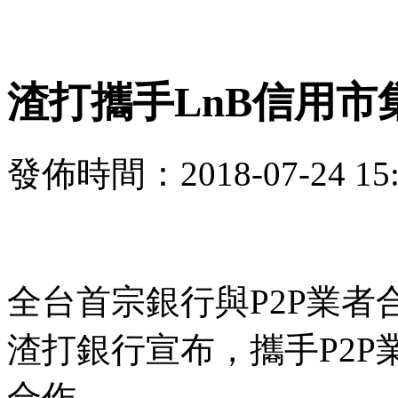
渣打攜手LnB信用市
發佈時間：2018-07-24 15
全台首宗銀行與P2P業
渣打銀行宣布，攜手P2P
合作…。