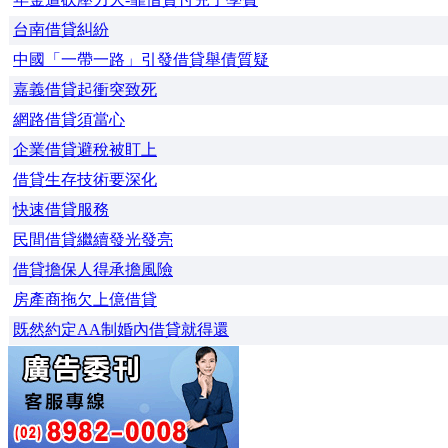
台南借貸糾紛
中國「一帶一路」引發借貸舉債質疑
嘉義借貸起衝突致死
網路借貸須當心
企業借貸避稅被盯上
借貸生存技術要深化
快速借貸服務
民間借貸繼續發光發亮
借貸擔保人得承擔風險
房產商拖欠上億借貸
既然約定AA制婚內借貸就得還