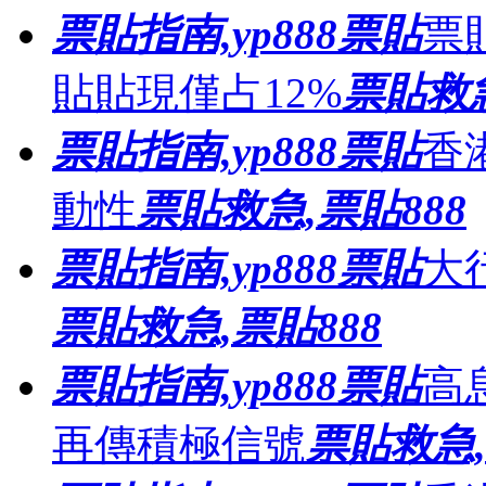
票貼指南,yp888票貼
票
貼貼現僅占12%
票貼救急
票貼指南,yp888票貼
香
動性
票貼救急,票貼888
票貼指南,yp888票貼
大
票貼救急,票貼888
票貼指南,yp888票貼
高
再傳積極信號
票貼救急,