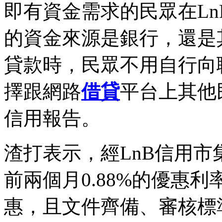
即有資金需求的民眾在L
的資金來源是銀行，還是
貸款時，民眾不用自行向
擇跟網路
借貸
平台上其他
信用報告。
渣打表示，經LnB信用
前兩個月0.88%的優惠利
惠，且文件齊備、審核標