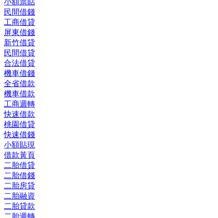
小額票貼
民間借錢
工商借貸
屏東借錢
新竹借貸
民間借貸
合法借貸
機車借錢
全省借款
機車借款
工商週轉
快速借款
桃園借貸
快速借錢
小額貼現
借款黃頁
二胎借貸
二胎借錢
二胎房貸
二胎融資
二胎貸款
二胎週轉