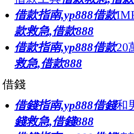
借款指南,yp888借款
I
款救急,借款888
借款指南,yp888借款
2
救急,借款888
借錢
借錢指南,yp888借錢
和
錢救急,借錢888