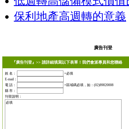
低週轉高儲備模式價值
保利地產高週轉的意義
廣告刊登
『廣告刊登』>> 請詳細填寫以下表單！我們會派專員和您聯絡
姓 名：
×必填
E-mail：
電 話：
×區域碼必填，如：(02)89820008
縣 市：
刊登說明：