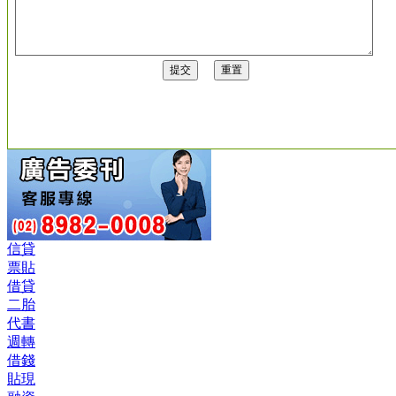
信貸
票貼
借貸
二胎
代書
週轉
借錢
貼現