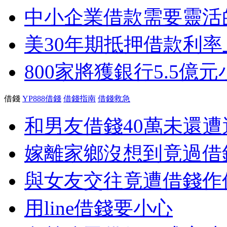
中小企業借款需要靈活
美30年期抵押借款利率上
800家將獲銀行5.5億
借錢
YP888借錢
借錢指南
借錢救急
和男友借錢40萬未還遭
嫁離家鄉沒想到竟過借
與女友交往竟遭借錢作
用line借錢要小心