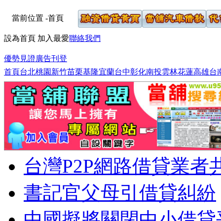
當前位置
-首頁
設為首頁
加入最愛
聯絡我們
優勢見證
廣告刊登
首頁
台北
桃園
新竹
苗栗
基隆
宜蘭
台中
彰化
南投
雲林
花蓮
高雄
台
台灣P2P網路借貸業者
書記官父母引借貸糾紛
中國擬將關閉中小借貸