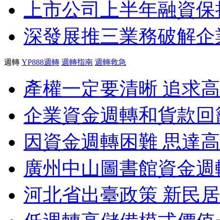
上市公司上半年融資保
深發展推三業務破解企
週轉
YP888週轉
週轉指南
週轉救急
產權一定要清晰 追求
企業資金週轉和貨款回
因資金週轉困難 思達高
廣州中山圖書館資金週
河北省出臺政策 新民