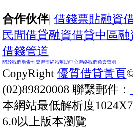
合作伙伴
|
借錢
票貼
融資
民間借貸
融資借貸中區
融
借錢管道
關於我們
廣告刊登
聯盟網站
幫助中心
聯絡我們
免責聲明
CopyRight
優質借貸黃頁
©
(02)89820008 聯繫郵件：
本網站最低解析度1024X768d
6.0以上版本瀏覽