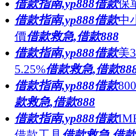
借款指南,yp888借款
保
借款指南,yp888借款
中
價
借款救急,借款888
借款指南,yp888借款
美
5.25%
借款救急,借款88
借款指南,yp888借款
8
款救急,借款888
借款指南,yp888借款
I
借款工具
借款救急,借款8