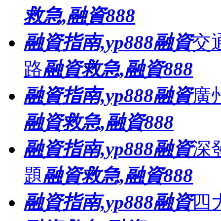
救急,融資888
融資指南,yp888融資
交
路
融資救急,融資888
融資指南,yp888融資
廣
融資救急,融資888
融資指南,yp888融資
深
題
融資救急,融資888
融資指南,yp888融資
四