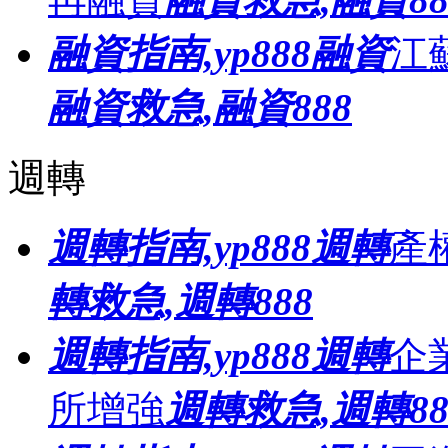
融資指南,yp888融資
江
融資救急,融資888
週轉
週轉指南,yp888週轉
產
轉救急,週轉888
週轉指南,yp888週轉
企
所增強
週轉救急,週轉88