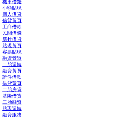
機車借錢
小額貼現
個人借貸
信貸黃頁
工商借款
民間借錢
新竹借貸
貼現黃頁
客票貼現
融資管道
二胎週轉
融資黃頁
證件借款
借貸黃頁
二胎房貸
基隆借貸
二胎融資
貼現週轉
融資服務