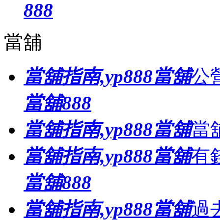
888
當舖
當舖指南,yp888當舖
公
當舖888
當舖指南,yp888當舖
當
當舖指南,yp888當舖
有
當舖888
當舖指南,yp888當舖
過