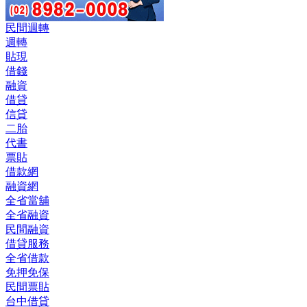
民間週轉
週轉
貼現
借錢
融資
借貸
信貸
二胎
代書
票貼
借款網
融資網
全省當舖
全省融資
民間融資
借貸服務
全省借款
免押免保
民間票貼
台中借貸