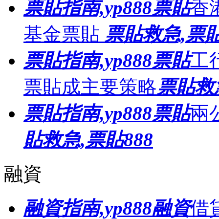
票貼指南,yp888票貼
香
基金票貼
票貼救急,票貼
票貼指南,yp888票貼
工
票貼成主要策略
票貼救急
票貼指南,yp888票貼
兩
貼救急,票貼888
融資
融資指南,yp888融資
借貸