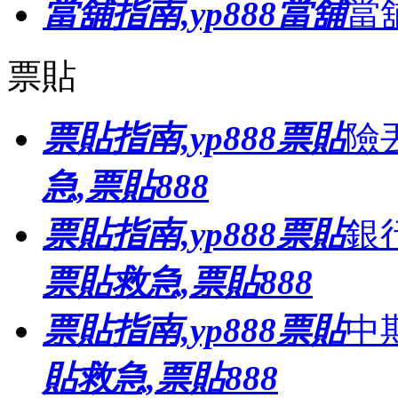
當舖指南,yp888當舖
當
票貼
票貼指南,yp888票貼
險
急,票貼888
票貼指南,yp888票貼
銀
票貼救急,票貼888
票貼指南,yp888票貼
中
貼救急,票貼888